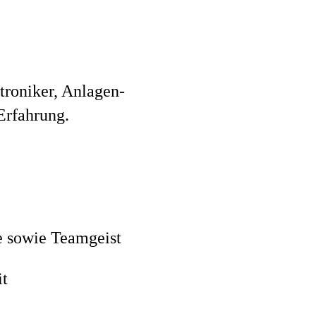
troniker, Anlagen-
Erfahrung.
se sowie Teamgeist
it