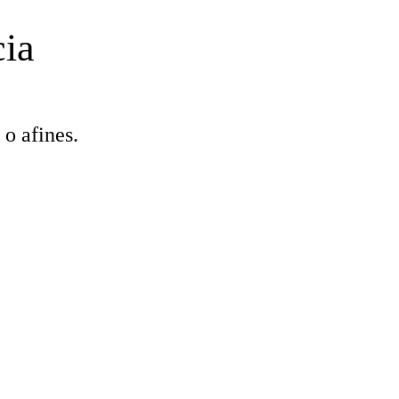
cia
o afines.