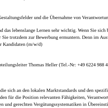
e­stal­tungs­felder und die Über­nahme von Ver­ant­wor­tun
d das lebenslange Lernen sehr wichtig. Wenn Sie sich 
ir Sie trotzdem zur Bewerbung ermuntern. Denn im Aus
er Kandidaten (m/w/d)
bteilungsleiter Thomas Heller (Tel.-Nr: +49 6224 988 
die sich an den lokalen Marktstandards und den spezif
h den für die Position relevanten Fähigkeiten, Verantwo
iren und gerechten Vergütungssystematiken in Überein