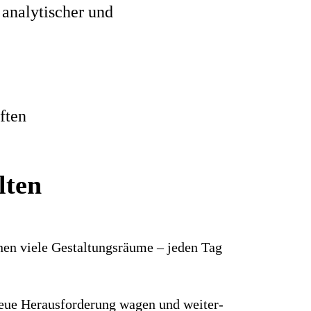
 analytischer und
ften
lten
hnen viele Gestaltungs­räume – jeden Tag
e neue Heraus­forderung wagen und weiter­