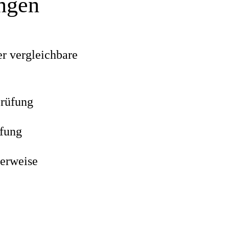
ungen
r vergleichbare
prüfung
üfung
lerweise