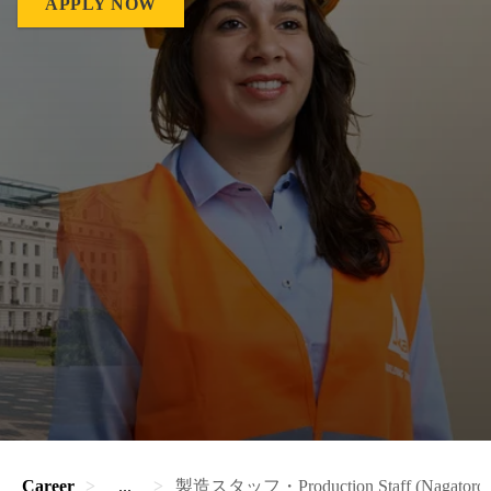
APPLY NOW
Career
...
製造スタッフ・Production Staff (Nagatoro)