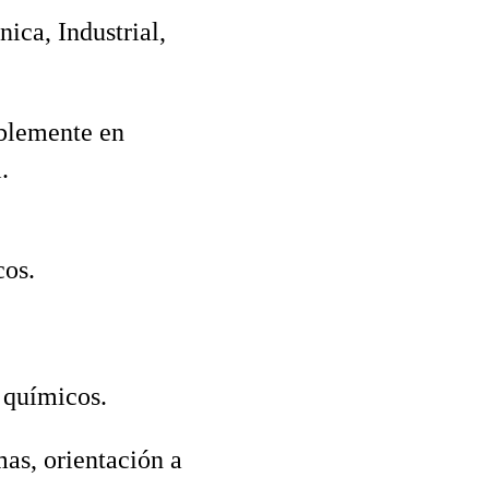
ca, Industrial,
iblemente en
.
cos.
 químicos.
as, orientación a