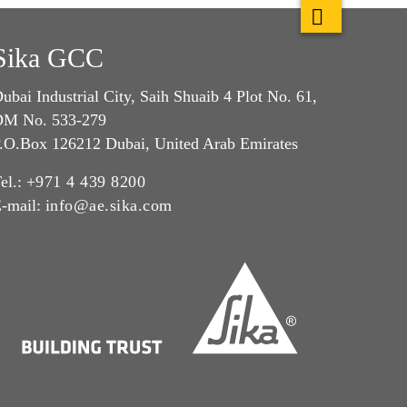
Sika GCC
ubai Industrial City, Saih Shuaib 4 Plot No. 61,
M No. 533-279
.O.Box 126212 Dubai, United Arab Emirates
el.:
+971 4 439 8200
-mail:
info@ae.sika.com