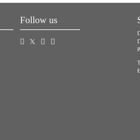
Follow us
D
D
P
T
E