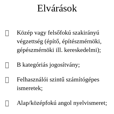
Elvárások
Közép vagy felsőfokú szakirányú
végzettség (építő, építészmérnöki,
gépészmérnöki ill. kereskedelmi);
B kategóriás jogosítvány;
Felhasználói szintű számítógépes
ismeretek;
Alap/középfokú angol nyelvismeret;