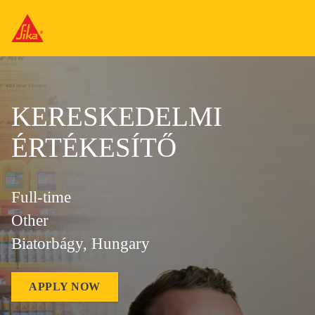
KERESKEDELMI
ÉRTÉKESÍTŐ
Full-time
Other
Biatorbágy, Hungary
APPLY NOW