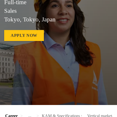
Full-time
Sales
Tokyo, Tokyo, Japan
APPLY NOW
Career
...
KAM & Specifications : Vertical market, Ke