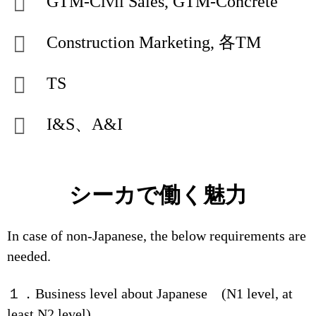
GTM-Civil Sales, GTM-Concrete
Construction Marketing, 各TM
TS
I&S、A&I
シーカで働く魅力
In case of non-Japanese, the below requirements are
needed.
１．Business level about Japanese (N1 level, at
least N2 level)