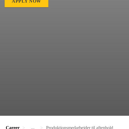
APPLY NOW
Career
...
Produktionsmedarbejder til aftenhold