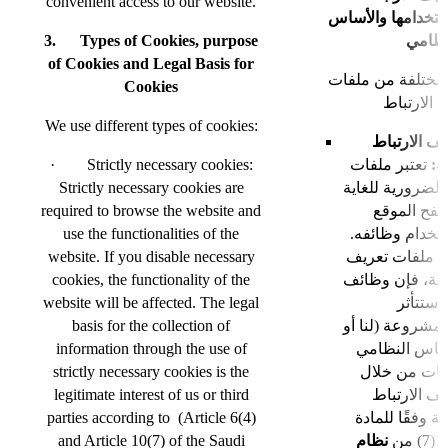
convenient access to our website.
تخدامها والأساس
3. Types of Cookies, purpose
نظامي
of Cookies and Legal Basis for
ا مختلفة من ملفات
Cookies
We use different types of cookies:
ف الارتباط
· Strictly necessary cookies:
تعتبر ملفات
اية
Strictly necessary cookies are
الضرورية للغاية
required to browse the website and
صفح الموقع
use the functionalities of the
استخدام وظائفه
website. If you disable necessary
ل ملفات تعريف
cookies, the functionality of the
رية، فإن وظائف
website will be affected. The legal
basis for the collection of
لمشروعة (لنا أو
information through the use of
أساس النظامي
strictly necessary cookies is the
مات من خلال
legitimate interest of us or third
ف الارتباط
parties according to (Article 6(4)
ة وفقًا للمادة
and Article 10(7) of the Saudi
نظام