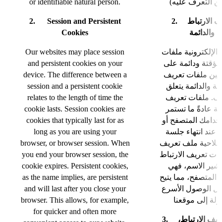
or identifiable natural person.
2. Session and Persistent
2. ملفات تعريف الارتباط
Cookies
ة والدائمة
Our websites may place session
 الإلكترونية ملفات
and persistent cookies on your
مؤقتة ودائمة على
device. The difference between a
 بين ملفات تعريف
session and a persistent cookie
تة والدائمة يتعلق
relates to the length of time the
ملف. ملفات تعريف
cookie lasts. Session cookies are
تة عادةً ما تستمر
cookies that typically last for as
دامك المتصفح أو
long as you are using your
 عند انتهاء جلسة
browser, or browser session. When
 صلاحية ملف تعريف
you end your browser session, the
لفات تعريف الارتباط
cookie expires. Persistent cookies,
 يشير الاسم، فهي
as the name implies, are persistent
 المتصفح، مما يتيح
and will last after you close your
ال الوصول الأسرع
browser. This allows, for example,
for quicker and often more
3. أنواع ملفات تعريف الارتباط،