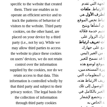
الجهة التي تقدم
specific to the website that created
 الارتباط
ملفات
them. Their use enables us to
 الطرف الأول
هي
operate an efficient service and to
رتباط تخص الموقع
track the patterns of behavior of
لذي أنشأها ويتيح
visitors to the website. Third party
تقديم خدمة فعّالة
cookies, on the other hand, are
سلوك الزوار على
placed on your device by a third
فات تعريف ارتباط
party (i.e., not by us). While we
توضع على جهازك
may allow third parties to access
من الغير (ليس
the website to place these cookies
نما قد نسمح للغير
on users’ devices, we do not retain
الموقع لوضع هذه
control over the information
أجهزة المستخدمين
supplied by the cookies, nor do we
م في المعلومات التي
retain access to that data. This
تعريف الارتباط هذه
information is controlled wholly by
حق الوصول إلى تلك
that third party and subject to their
م الغير بالكامل في
privacy notice. The legal basis for
ت، وتخضع لإشعار
the collection of information
through third party cookies