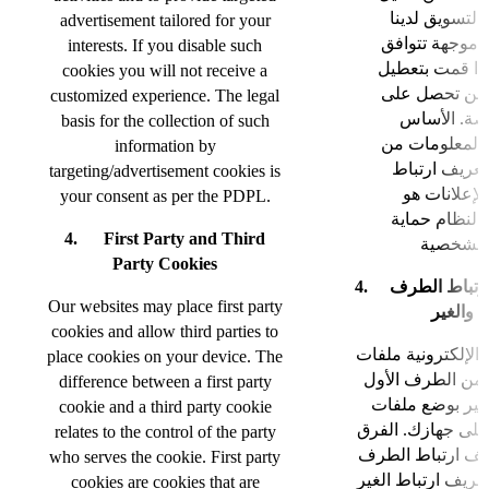
التسويق لدينا
advertisement tailored for your
ت موجهة تتوافق
interests. If you disable such
إذا قمت بتعطيل
cookies you will not receive a
 فلن تحصل على
customized experience. The legal
صة. الأساس
basis for the collection of such
 المعلومات من
information by
تعريف ارتباط
targeting/advertisement cookies is
لإعلانات هو
your consent as per the PDPL.
ا لنظام حماية
4. First Party and Third
Party Cookies
4. باط
الطرف
Our websites may place first party
ل والغير
cookies and allow third parties to
 الإلكترونية ملفات
place cookies on your device. The
 من الطرف الأول
difference between a first party
غير بوضع ملفات
cookie and a third party cookie
على جهازك. الفرق
relates to the control of the party
ريف ارتباط الطرف
who serves the cookie. First party
عريف ارتباط الغير
cookies are cookies that are