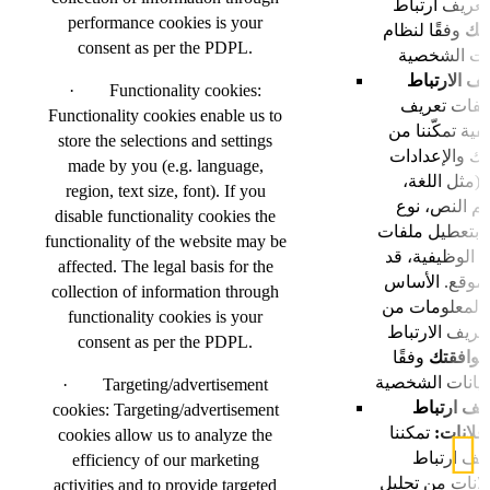
تعريف ارتباط
performance cookies is your
تك
وفقًا لنظام
consent as per the PDPL.
ف الارتباط
· Functionality cookies:
فات تعريف
Functionality cookies enable us to
فية تمكّننا من
store the selections and settings
تك والإعدادات
made by you (e.g. language,
ا (مثل اللغة
region, text size, font). If you
م النص، نوع
disable functionality cookies the
ت بتعطيل ملفات
functionality of the website may be
ط الوظيفية، قد
affected. The legal basis for the
لموقع. الأساس
collection of information through
 المعلومات من
functionality cookies is your
عريف الارتباط
consent as per the PDPL.
موافقتك
وفقًا
· Targeting/advertisement
يف ارتباط
cookies: Targeting/advertisement
إعلانات
تمكننا
cookies allow us to analyze the
يف ارتباط
efficiency of our marketing
لانات من تحليل
activities and to provide targeted