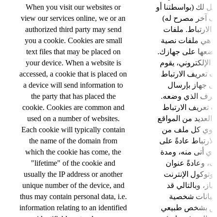
When you visit our websites or
سل لك (بواسطتنا أو
view our services online, we or an
ف آخر مصرح له
authorized third party may send
الارتباط. ملفات
you a cookie. Cookies are small
اط هي ملفات نصية
text files that may be placed on
 وضعها على جهازك
your device. When a website is
 الإلكتروني، يقوم
accessed, a cookie that is placed on
 تعريف الارتباط
a device will send information to
ى جهاز بإرسال
the party that has placed the
لطرف الذي وضعه
cookie. Cookies are common and
ت تعريف الارتباط
used on a number of websites.
العديد من المواقع
Each cookie will typically contain
 يحتوي كل ملف من
the name of the domain from
لارتباط عادةً على
which the cookie has come, the
ذي أتى منه، ومدة
"lifetime" of the cookie and
ف، وعادةً عنوان
usually the IP address or another
بروتوكول الإنترنت (IP)  رقم
unique number of the device, and
هاز، وبالتالي قد
thus may contain personal data, i.e.
بيانات شخصية
information relating to an identified
(لق بشخص طبيعي